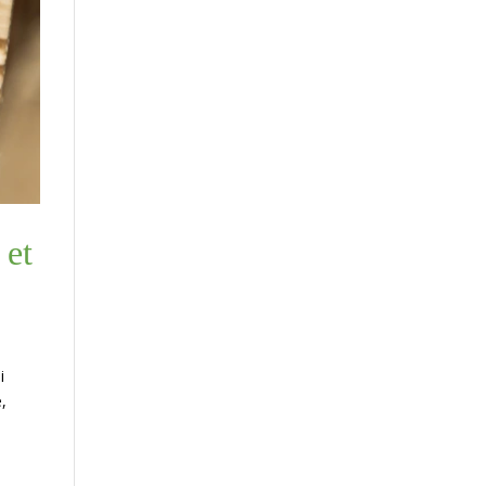
 et
i
,