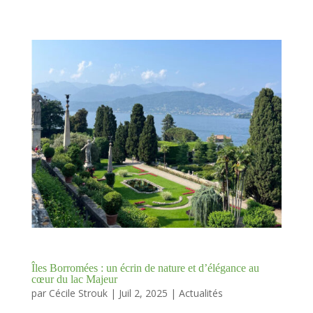
Îles Borromées : un écrin de nature et d’élégance au
cœur du lac Majeur
par
Cécile Strouk
|
Juil 2, 2025
|
Actualités