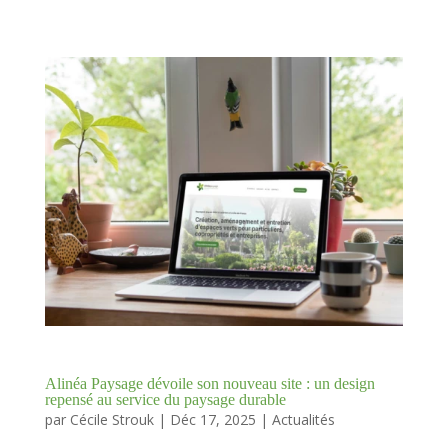
Alinéa Paysage dévoile son nouveau site : un design
repensé au service du paysage durable
par
Cécile Strouk
|
Déc 17, 2025
|
Actualités